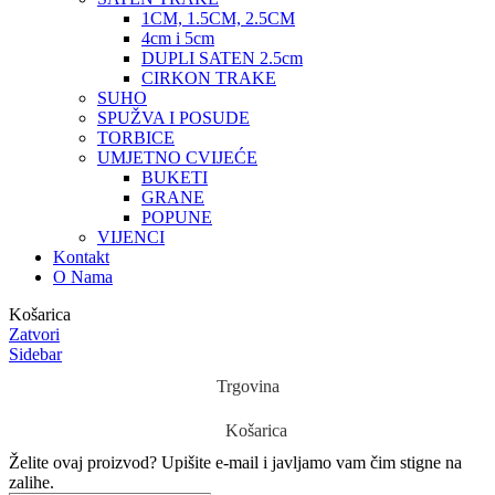
1CM, 1.5CM, 2.5CM
4cm i 5cm
DUPLI SATEN 2.5cm
CIRKON TRAKE
SUHO
SPUŽVA I POSUDE
TORBICE
UMJETNO CVIJEĆE
BUKETI
GRANE
POPUNE
VIJENCI
Kontakt
O Nama
Košarica
Zatvori
Sidebar
Trgovina
Košarica
Želite ovaj proizvod?
Upišite e-mail i javljamo vam čim stigne na
zalihe.