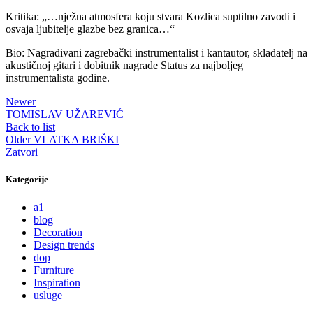
Kritika: „…nježna atmosfera koju stvara Kozlica suptilno zavodi i
osvaja ljubitelje glazbe bez granica…“
Bio: Nagrađivani zagrebački instrumentalist i kantautor, skladatelj na
akustičnoj gitari i dobitnik nagrade Status za najboljeg
instrumentalista godine.
Newer
TOMISLAV UŽAREVIĆ
Back to list
Older
VLATKA BRIŠKI
Zatvori
Kategorije
a1
blog
Decoration
Design trends
dop
Furniture
Inspiration
usluge