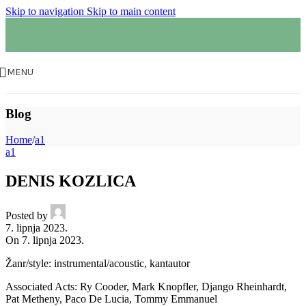
Skip to navigation
Skip to main content
MENU
Blog
Home
/
a1
a1
DENIS KOZLICA
Posted by
7. lipnja 2023.
On 7. lipnja 2023.
Žanr/style: instrumental/acoustic, kantautor
Associated Acts: Ry Cooder, Mark Knopfler, Django Rheinhardt,
Pat Metheny, Paco De Lucia, Tommy Emmanuel