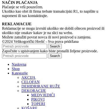
NAČIN PLAĆANJA
Plaćanje se vrši pouzećem.
Ukoliko kao obrt ili firma trebate transakcijski R1, to napišite u
napomeni ili nas kontaktirajte.
REKLAMACIJE
Reklamacije se mogu izvrsiti ukoliko ste dobili oštecen proizvod ili
ukoliko nije onakav kakav je na slici na webu.
Možete zatražiti povrat novca ili novi proizvod u zamjenu.
©2024 Velikogorički Hrelić - Sva prava pridržana
Search
Započnite s upisivanjem kako biste pronašli željene proizvode.
Search
Naslovna
Shop
Kategorije
AKCIJA
CELOFAN
DEHIDRIRANE RUŽE
DEKORACIJE
MEDVJEDIĆI
PIKOVI
TOPERI
KOŠARE