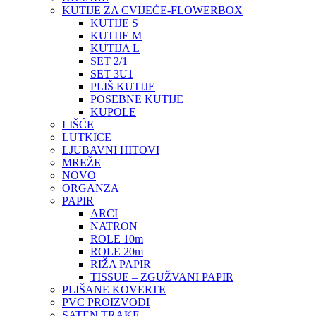
KUTIJE ZA CVIJEĆE-FLOWERBOX
KUTIJE S
KUTIJE M
KUTIJA L
SET 2/1
SET 3U1
PLIŠ KUTIJE
POSEBNE KUTIJE
KUPOLE
LIŠĆE
LUTKICE
LJUBAVNI HITOVI
MREŽE
NOVO
ORGANZA
PAPIR
ARCI
NATRON
ROLE 10m
ROLE 20m
RIŽA PAPIR
TISSUE – ZGUŽVANI PAPIR
PLIŠANE KOVERTE
PVC PROIZVODI
SATEN TRAKE